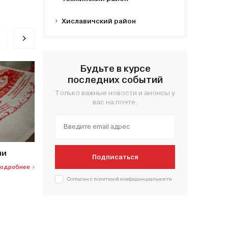
Хиславичский район
Будьте в курсе
последних событий
Только важные новости и анонсы у
вас на почте.
ми
Три дня на волне традиций!
Красоч
Подписаться
фрагме
одробнее
8 Октябрь 2025
Подробнее
Смолен
Согласен с политикой конфиденциальности
8 Июнь 202