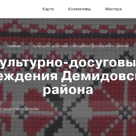
Карта
Коллективы
Мастера
Главная
Культурно-досуговые учреждения Демидовского района
ультурно-досугов
еждения Демидовс
района