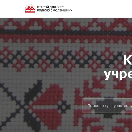
К
учр